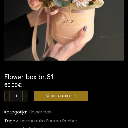
Flower box br.81
60.00
€
DODAJ U KORPU
Flower
box
br.81
Kategorija:
Flower box
quantity
Tagovi:
crvene ruže
,
Ferrero Rocher