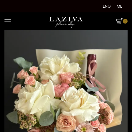
ENG
ME
0